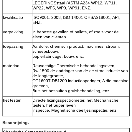
LEGERINGSstaal (ASTM A234 WP12, WP11,
WP22, WP5, WP9, WP91, ENZ.
kwalificatie
ISO9001: 2008, ISO 14001 OHSAS18001, API,
ENZ.
verpakking
in beboste gevallen of pallets, of zoals voor de
eisen van cliënten
toepassing
Aardolie, chemisch product, machines, stroom,
scheepsbouw,
papierfabricage, bouw, enz.
materiaal
Reusachtige Thermische behandelingsoven,
Rw-1500 de opdringer van de de straalinductie van
de lengtegrootte,
CG1600T-DB1200 inductieopdringer, A die machine
groeven,
Buis het bespuiten gruisbehandeling, enz.
het testen
Directe lezingsspectrometer, het Mechanische
testen, het Super leven
inspectie, Magnetische deeltjesinspectie, enz.
Beschrijving:
Chemische Samenstellingsinhoud