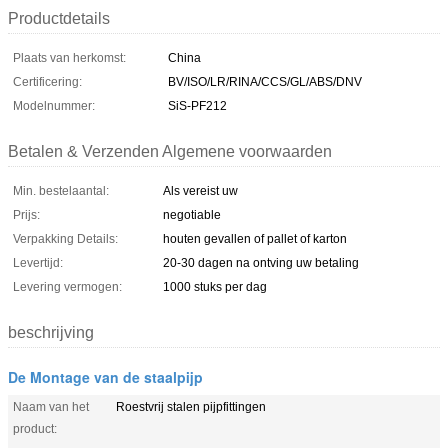
Productdetails
Plaats van herkomst:
China
Certificering:
BV/ISO/LR/RINA/CCS/GL/ABS/DNV
Modelnummer:
SiS-PF212
Betalen & Verzenden Algemene voorwaarden
Min. bestelaantal:
Als vereist uw
Prijs:
negotiable
Verpakking Details:
houten gevallen of pallet of karton
Levertijd:
20-30 dagen na ontving uw betaling
Levering vermogen:
1000 stuks per dag
beschrijving
De Montage van de staalpijp
Naam van het
Roestvrij stalen pijpfittingen
product: