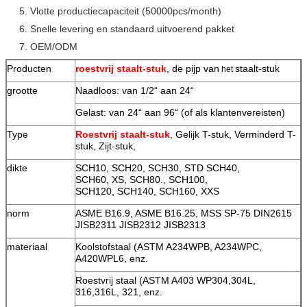
5. Vlotte productiecapaciteit (50000pcs/month)
6. Snelle levering en standaard uitvoerend pakket
7. OEM/ODM
Producten
roestvrij staalt-stuk
, de pijp van
staalt-stuk
het
grootte
Naadloos: van 1/2“ aan 24“
Gelast: van 24“ aan 96“ (of als klantenvereisten)
Type
Roestvrij staalt-stuk
, Gelijk T-stuk, Verminderd T-
stuk, Zijt-stuk,
dikte
SCH10, SCH20, SCH30, STD SCH40,
SCH60, XS, SCH80., SCH100,
SCH120, SCH140, SCH160, XXS
norm
ASME B16.9, ASME B16.25, MSS SP-75 DIN2615
JISB2311 JISB2312 JISB2313
materiaal
Koolstofstaal (ASTM A234WPB, A234WPC,
A420WPL6, enz.
Roestvrij staal (ASTM A403 WP304,304L,
316,316L, 321, enz.