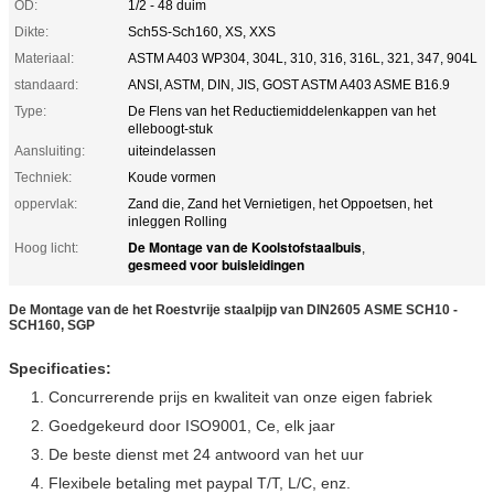
OD:
1/2 - 48 duim
Dikte:
Sch5S-Sch160, XS, XXS
Materiaal:
ASTM A403 WP304, 304L, 310, 316, 316L, 321, 347, 904L
standaard:
ANSI, ASTM, DIN, JIS, GOST ASTM A403 ASME B16.9
Type:
De Flens van het Reductiemiddelenkappen van het
elleboogt-stuk
Aansluiting:
uiteindelassen
Techniek:
Koude vormen
oppervlak:
Zand die, Zand het Vernietigen, het Oppoetsen, het
inleggen Rolling
De Montage van de Koolstofstaalbuis
Hoog licht:
,
gesmeed voor buisleidingen
De Montage van de het Roestvrije staalpijp van DIN2605 ASME SCH10 -
SCH160, SGP
Specificaties:
1. Concurrerende prijs en kwaliteit van onze eigen fabriek
2. Goedgekeurd door ISO9001, Ce, elk jaar
3. De beste dienst met 24 antwoord van het uur
4. Flexibele betaling met paypal T/T, L/C, enz.