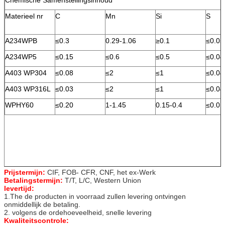
Materieel nr
C
Mn
Si
S
A234WPB
≤0.3
0.29-1.06
≥0.1
≤0.05
A234WP5
≤0.15
≤0.6
≤0.5
≤0.04
A403 WP304
≤0.08
≤2
≤1
≤0.04
A403 WP316L
≤0.03
≤2
≤1
≤0.04
WPHY60
≤0.20
1-1.45
0.15-0.4
≤0.01
Prijstermijn:
CIF, FOB- CFR, CNF, het ex-Werk
Betalingstermijn:
T/T, L/C, Western Union
levertijd:
1.The de producten in voorraad zullen levering ontvingen
onmiddellijk de betaling.
2. volgens de ordehoeveelheid, snelle levering
Kwaliteitscontrole: