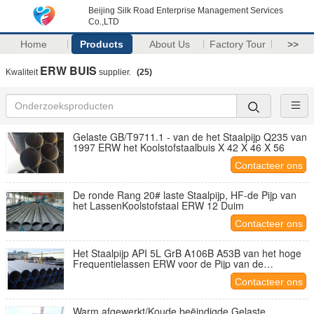
Beijing Silk Road Enterprise Management Services
Co.,LTD
Home
Products
About Us
Factory Tour
>>
ERW BUIS
Kwaliteit
supplier.
(25)
Gelaste GB/T9711.1 - van de het Staalpijp Q235 van
1997 ERW het Koolstofstaalbuis X 42 X 46 X 56
Contacteer ons
De ronde Rang 20# laste Staalpijp, HF-de Pijp van
het LassenKoolstofstaal ERW 12 Duim
Contacteer ons
Het Staalpijp API 5L GrB A106B A53B van het hoge
Frequentielassen ERW voor de Pijp van de
Olielevering
Contacteer ons
Warm afgewerkt/Koude beëindigde Gelaste