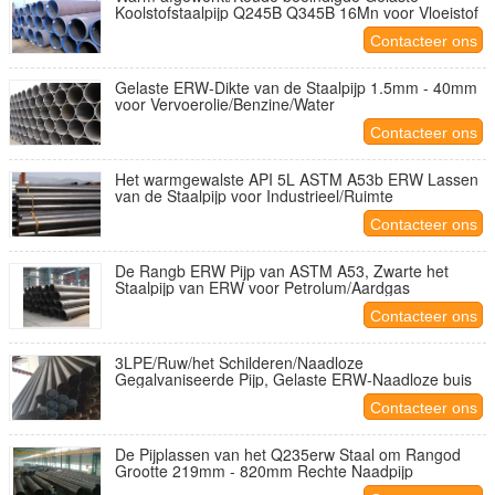
Koolstofstaalpijp Q245B Q345B 16Mn voor Vloeistof
Contacteer ons
Gelaste ERW-Dikte van de Staalpijp 1.5mm - 40mm
voor Vervoerolie/Benzine/Water
Contacteer ons
Het warmgewalste API 5L ASTM A53b ERW Lassen
van de Staalpijp voor Industrieel/Ruimte
Contacteer ons
De Rangb ERW Pijp van ASTM A53, Zwarte het
Staalpijp van ERW voor Petrolum/Aardgas
Contacteer ons
3LPE/Ruw/het Schilderen/Naadloze
Gegalvaniseerde Pijp, Gelaste ERW-Naadloze buis
Contacteer ons
De Pijplassen van het Q235erw Staal om Rangod
Grootte 219mm - 820mm Rechte Naadpijp