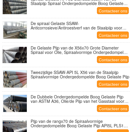
Staalpijp Spiraal Ondergedompelde Boog Gelaste
Pijp
Contacteer ons
De spiraal Gelaste SSAW-
Anticorrosieve/Antiroestverf van de Staalpijp voor
Watertechniek
Contacteer ons
De Gelaste Pijp van de X56x70 Grote Diameter
Spiraal voor Olie, Spiraalvormige Ondergedompelde
Boog Gelaste Pijp
Contacteer ons
Tweezijdige SSAW-API 5L X56 van de Staalpijp
Spiraalvormige Ondergedompelde Boog Gelaste Pijp
Contacteer ons
De Dubbele Ondergedompelde Boog Gelaste Pijp
van ASTM A36, Olie/de Pijp van het Gasstaal voor
Bouw
Contacteer ons
Pijp van de rangx70 de Spiraalvormige
Ondergedompelde Boog Gelaste Pijp API5L PLS1
PLS2 SSAW voor Aardolie