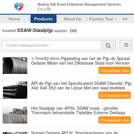
Beijing Silk Road Enterprise Management Services
Co.,LTD
Home
Products
About Us
Factory Tour
>>
SSAW-Staalpijp
Kwaliteit
supplier.
(10)
1.7mm52.0mm Pijpleiding van het de Pijp de Spiraal
Gelaste Water van het Diktessaw Staal voor Vervoer
Contacteer ons
API de Pijp van het Specificatie5l SSAW Olieveld, Pijp
X42 X46 X52 van de Lijnpe Met een laag bedekte
Gasleiding
Contacteer ons
Het Staalpijp van API5L SSAW zoals - gerolde
Thermisch behandelde Tijdelijke Externe Deklaag
Contacteer ons
Spiraal Gelaste API 5L Standaardastm van de