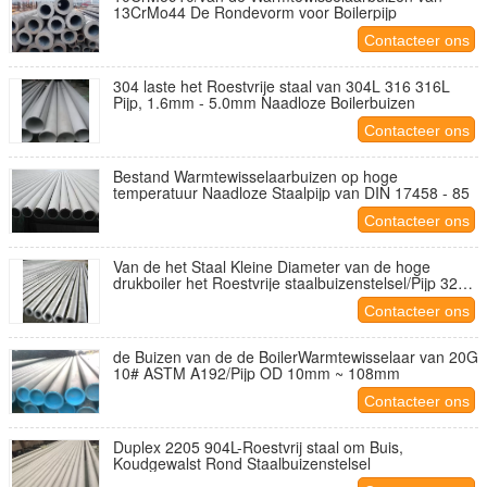
13CrMo44 De Rondevorm voor Boilerpijp
Contacteer ons
304 laste het Roestvrije staal van 304L 316 316L
Pijp, 1.6mm - 5.0mm Naadloze Boilerbuizen
Contacteer ons
Bestand Warmtewisselaarbuizen op hoge
temperatuur Naadloze Staalpijp van DIN 17458 - 85
Contacteer ons
Van de het Staal Kleine Diameter van de hoge
drukboiler het Roestvrije staalbuizenstelsel/Pijp 321
316 317 409
Contacteer ons
de Buizen van de de BoilerWarmtewisselaar van 20G
10# ASTM A192/Pijp OD 10mm ~ 108mm
Contacteer ons
Duplex 2205 904L-Roestvrij staal om Buis,
Koudgewalst Rond Staalbuizenstelsel