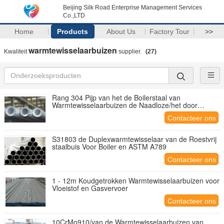
Beijing Silk Road Enterprise Management Services
Co.,LTD
Home
Products
About Us
Factory Tour
>>
warmtewisselaarbuizen
Kwaliteit
supplier.
(27)
Rang 304 Pijp van het de Boilerstaal van
Warmtewisselaarbuizen de Naadloze/het door
buizen leiden Ingelegde Oppervlakte
Contacteer ons
S31803 de Duplexwarmtewisselaar van de Roestvrij
staalbuis Voor Boiler en ASTM A789
Contacteer ons
1 - 12m Koudgetrokken Warmtewisselaarbuizen voor
Vloeistof en Gasvervoer
Contacteer ons
10CrMo910/van de Warmtewisselaarbuizen van