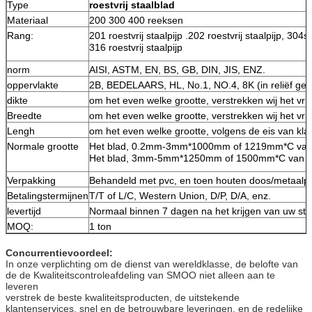
Type
roestvrij staalblad
Materiaal
200 300 400 reeksen
Rang:
201 roestvrij staalpijp .202 roestvrij staalpijp, 304st
316 roestvrij staalpijp
norm
AISI, ASTM, EN, BS, GB, DIN, JIS, ENZ.
oppervlakte
2B, BEDELAARS, HL, No.1, NO.4, 8K (in reliëf gem
dikte
om het even welke grootte, verstrekken wij het vri
Breedte
om het even welke grootte, verstrekken wij het vri
Lengh
om het even welke grootte, volgens de eis van kla
Normale grootte
Het blad, 0.2mm-3mm*1000mm of 1219mm*C van
Het blad, 3mm-5mm*1250mm of 1500mm*C van 
Verpakking
Behandeld met pvc, en toen houten doos/metaalpal
Betalingstermijnen
T/T of L/C, Western Union, D/P, D/A, enz.
levertijd
Normaal binnen 7 dagen na het krijgen van uw stor
MOQ:
1 ton
Concurrentievoordeel:
In onze verplichting om de dienst van wereldklasse, de belofte van
de de Kwaliteitscontroleafdeling van SMOO niet alleen aan te
leveren
verstrek de beste kwaliteitsproducten, de uitstekende
klantenservices, snel en de betrouwbare leveringen, en de redelijke