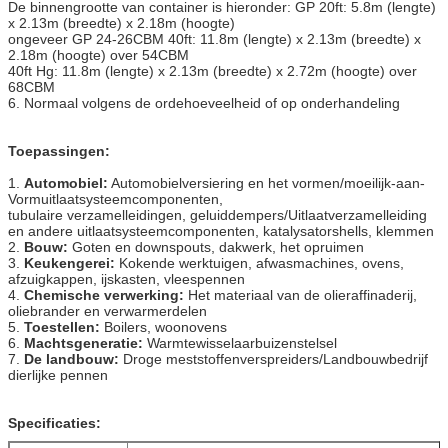
De binnengrootte van container is hieronder: GP 20ft: 5.8m (lengte)
x 2.13m (breedte) x 2.18m (hoogte)
ongeveer GP 24-26CBM 40ft: 11.8m (lengte) x 2.13m (breedte) x
2.18m (hoogte) over 54CBM
40ft Hg: 11.8m (lengte) x 2.13m (breedte) x 2.72m (hoogte) over
68CBM
6. Normaal volgens de ordehoeveelheid of op onderhandeling
Toepassingen:
1.
Automobiel:
Automobielversiering en het vormen/moeilijk-aan-
Vormuitlaatsysteemcomponenten,
tubulaire verzamelleidingen, geluiddempers/Uitlaatverzamelleiding
en andere uitlaatsysteemcomponenten, katalysatorshells, klemmen
2.
Bouw:
Goten en downspouts, dakwerk, het opruimen
3.
Keukengerei:
Kokende werktuigen, afwasmachines, ovens,
afzuigkappen, ijskasten, vleespennen
4.
Chemische verwerking:
Het materiaal van de olieraffinaderij,
oliebrander en verwarmerdelen
5.
Toestellen:
Boilers, woonovens
6.
Machtsgeneratie:
Warmtewisselaarbuizenstelsel
7.
De landbouw:
Droge meststoffenverspreiders/Landbouwbedrijf
dierlijke pennen
Specificaties: