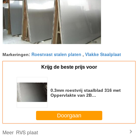
Roestvast stalen platen
Vlakke Staalplaat
Markeringen:
,
Krijg de beste prijs voor
0.3mm roestvrij staalblad 316 met
Oppervlakte van 2B
BEDELAARShl NO.4 8K, 1000mm
- 2000mm Breedte
Doorgaan
RVS plaat
Meer