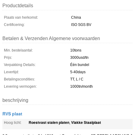
Productdetails
Plaats van herkomst:
China
Certificering:
ISO SGS BV
Betalen & Verzenden Algemene voorwaarden
Min. bestelaantal:
10tons
Prijs:
3000usd/tn
Verpakking Details:
Één bundel
Levertijd:
5-40days
Betalingscondities:
TT, L / C
Levering vermogen:
1000tn/month
beschrijving
RVS plaat
Roestvast stalen platen
Vlakke Staalplaat
Hoog licht:
,