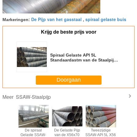
De Pijp van het gasstaal
spiraal gelaste buis
Markeringen:
,
Krijg de beste prijs voor
Spiraal Gelaste API 5L
Standaardastm van de Staalpijp
Spiraal Ondergedompelde Boog
Gelaste Pijp
Doorgaan
SSAW-Staalpijp
Meer
lpijp van
De spiraal
De Gelaste Pijp
Tweezijdige
1.7mm5
 SSAW
Gelaste SSAW-
van de X56x70
SSAW-API 5L X56
Pijpleidi