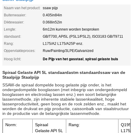
Naam van het product:
ssaw pijp
Buitenwaaier:
0.405in84in
Diktewaaier:
0.068in52in
Lengte:
6m12m kunnen worden besproken
standaard:
GB/T700, API5L (PSL1/PSL2), ISO3183 GB/T9711
Rang:
L175/A2 L175/A25P enz.
Oppervlakteproces:
Ruw/Painting/3LPE/Galvanized
De Pijp van het gasstaal
spiraal gelaste buis
Hoog licht:
,
Spiraal Gelaste API 5L standaardastm standaardssaw van de
Staalpijp Staalpijp
SSAW-de spiraal dompelde boog gelaste pijp onder, is het
ondergedompelde booglassen (met inbegrip van ondergedompeld
booglassen en electroslag lassen enz.) een soort belangrijke
lassenmethode, zijn inherente stabiele lassenkwaliteit, hoge
lassenproductiviteit, geen boog en de rook zelden enz., maakt het
worden de drukvat en pijp productie, caissonbalk van staalstructuur
in de productie van de belangrijkste lassenmethode.
Norm:
Spiraal
Rang:
Q195/
Gelaste API 5L
L175/