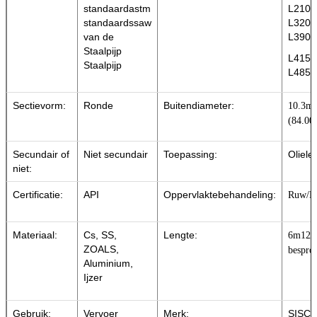
standaardastm
L210/
standaardssaw
L320/
van de
L390/
Staalpijp
L415/
Staalpijp
L485/
Sectievorm:
Ronde
Buitendiameter:
10.3mm
(84.00
Secundair of
Niet secundair
Toepassing:
Oliele
niet:
Certificatie:
API
Oppervlaktebehandeling:
Ruw/Pa
Materiaal:
Cs, SS,
Lengte:
6m12m
ZOALS,
bespro
Aluminium,
Ijzer
Gebruik:
Vervoer
Merk:
SISC