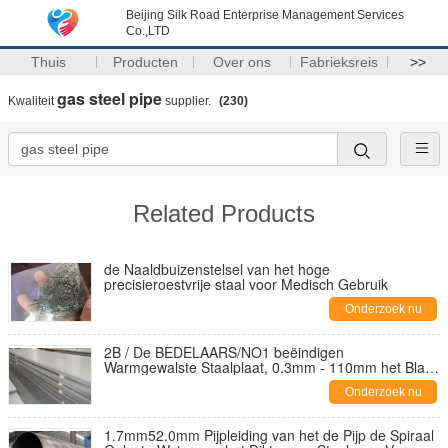
Beijing Silk Road Enterprise Management Services
Co.,LTD
Thuis
Producten
Over ons
Fabrieksreis
>>
gas steel pipe
Kwaliteit
supplier.
(230)
Related Products
de Naaldbuizenstelsel van het hoge
precisieroestvrije staal voor Medisch Gebruik
Onderzoek nu
2B / De BEDELAARS/NO1 beëindigen
Warmgewalste Staalplaat, 0.3mm - 110mm het Blad
van het Roestvrij staalmetaal
Onderzoek nu
1.7mm52.0mm Pijpleiding van het de Pijp de Spiraal