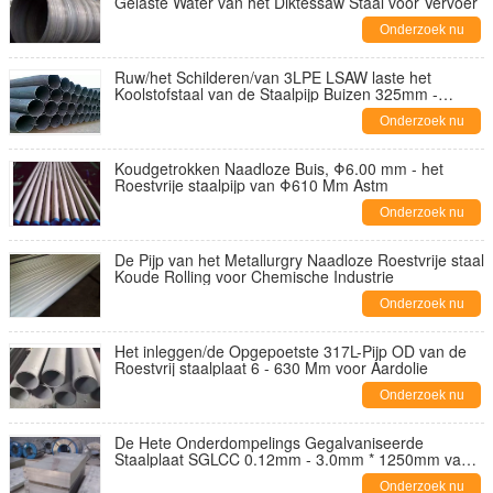
Gelaste Water van het Diktessaw Staal voor Vervoer
Onderzoek nu
Ruw/het Schilderen/van 3LPE LSAW laste het
Koolstofstaal van de Staalpijp Buizen 325mm -
2000mm
Onderzoek nu
Koudgetrokken Naadloze Buis, Φ6.00 mm - het
Roestvrije staalpijp van Φ610 Mm Astm
Onderzoek nu
De Pijp van het Metallurgry Naadloze Roestvrije staal
Koude Rolling voor Chemische Industrie
Onderzoek nu
Het inleggen/de Opgepoetste 317L-Pijp OD van de
Roestvrij staalplaat 6 - 630 Mm voor Aardolie
Onderzoek nu
De Hete Onderdompelings Gegalvaniseerde
Staalplaat SGLCC 0.12mm - 3.0mm * 1250mm van
JIS G3302
Onderzoek nu